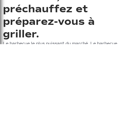
préchauffez et
préparez-vous à
griller.
Le barbecue le plus puissant du marché. Le barbecue
électrique CROSSRAY offre une expérience de cuisson
similaire à celle d'un barbecue au gaz traditionnel, grâce à
sa technologie unique d'éléments infrarouges électriques
à haute intensité. C'est comme cuisiner sur des braises
incandescentes. Parfait pour une utilisation facile à
l'intérieur comme à l'extérieur.