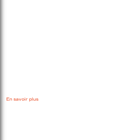
Barbecues
électriques
avec infrarouge de haute intensité
En savoir plus