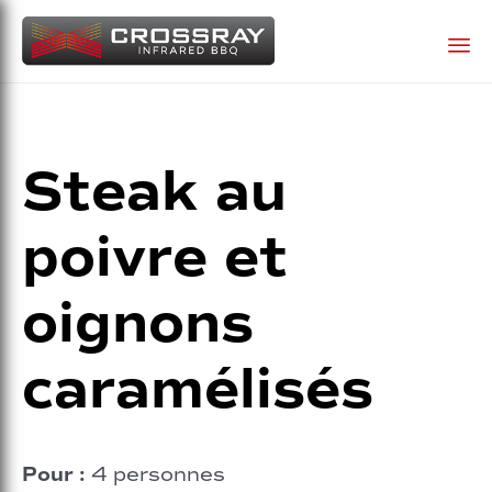
Sk
to
co
Steak au
poivre et
oignons
caramélisés
Pour :
4 personnes